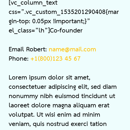
[vc_column_text
css=”.vc_custom_1535201290408{mar
gin-top: 0.05px !important;}”
el_class=”lh”]Co-founder
Email Robert:
name@mail.com
Phone:
+1(800)123 45 67
Lorem ipsum dolor sit amet,
consectetuer adipiscing elit, sed diam
nonummy nibh euismod tincidunt ut
laoreet dolore magna aliquam erat
volutpat. Ut wisi enim ad minim
veniam, quis nostrud exerci tation