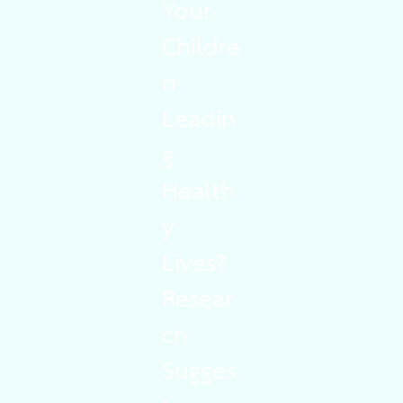
Your
Childre
n
Leadin
g
Health
y
Lives?
Resear
ch
Sugges